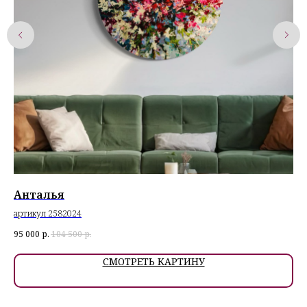
Анталья
Ж
артикул 2582024
арт
95 000
р.
104 500
р.
71 
СМОТРЕТЬ КАРТИНУ