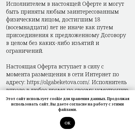
Исполнителем в настоящей Оферте и могут
быть приняты любым заинтересованным
физическим лицом, достигшим 18
(восемнадцати) лет не иначе как путем
присоединения к предложенному Договору
в целом без каких-либо изъятий и
ограничений.
Настоящая Оферта вступает в силу с
момента размещения в сети Интернет по
адресу: https://olgabeketova.com/. Исполнитель
вправе в любое время по своему усмотрению
изменить условия Оферты или отозвать ее в
Этот сайт использует cookie для хранения данных. Продолжая
использовать сайт, Вы даете согласие на работу с этими
порядке, предусмотренном настоящим
файлами.
Договором.
ОК
В случае изменения Исполнителем условий