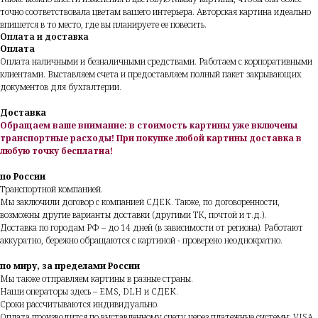
точно соответствовала цветам вашего интерьера. Авторская картина идеально
впишется в то место, где вы планируете ее повесить.
Оплата и доставка
Оплата
Оплата наличными и безналичными средствами. Работаем с корпоративными
клиентами. Выставляем счета и предоставляем полный пакет закрывающих
документов для бухгалтерии.
Доставка
Обращаем ваше внимание: в стоимость картины уже включены
транспортные расходы!
При покупке любой картины доставка в
любую точку бесплатна!
по России
Транспортной компанией.
Мы заключили договор с компанией СДЕК. Также, по договоренности,
возможны другие варианты доставки (другими ТК, почтой и т.д.).
Доставка по городам РФ – до 14 дней (в зависимости от региона). Работают
аккуратно, бережно обращаются с картиной - проверено неоднократно.
по миру, за пределами России
Мы также отправляем картины в разные страны.
Наши операторы здесь – EMS, DLH и СДЕК.
Сроки рассчитываются индивидуально.
Оплата производится по выставленному счету через платежные системы: VISA,